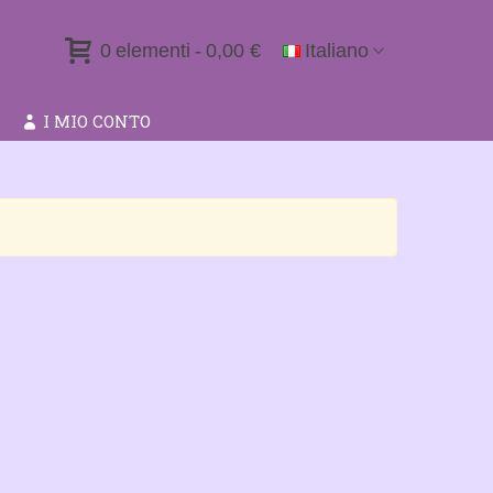
0
elementi
-
0,00 €
Italiano
I MIO CONTO